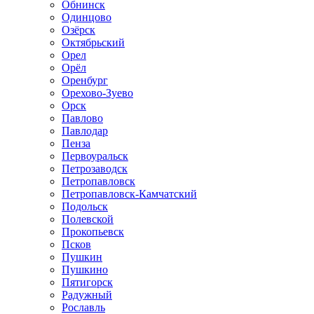
Обнинск
Одинцово
Озёрск
Октябрьский
Орел
Орёл
Оренбург
Орехово-Зуево
Орск
Павлово
Павлодар
Пенза
Первоуральск
Петрозаводск
Петропавловск
Петропавловск-Камчатский
Подольск
Полевской
Прокопьевск
Псков
Пушкин
Пушкино
Пятигорск
Радужный
Рославль