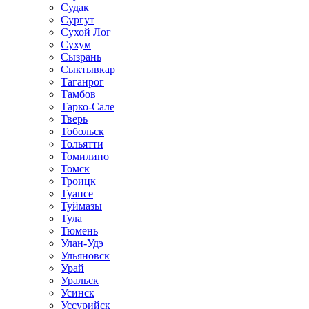
Судак
Сургут
Сухой Лог
Сухум
Сызрань
Сыктывкар
Таганрог
Тамбов
Тарко-Сале
Тверь
Тобольск
Тольятти
Томилино
Томск
Троицк
Туапсе
Туймазы
Тула
Тюмень
Улан-Удэ
Ульяновск
Урай
Уральск
Усинск
Уссурийск