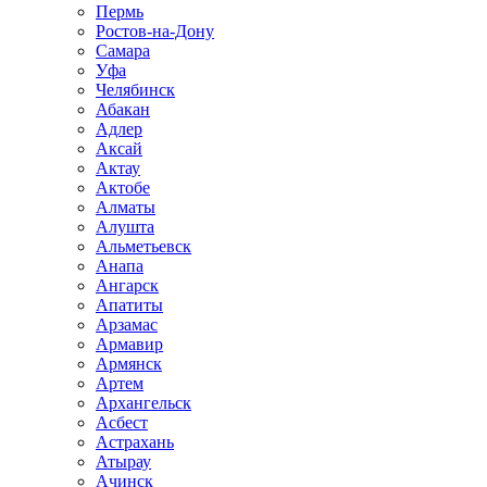
Пермь
Ростов-на-Дону
Самара
Уфа
Челябинск
Абакан
Адлер
Аксай
Актау
Актобе
Алматы
Алушта
Альметьевск
Анапа
Ангарск
Апатиты
Арзамас
Армавир
Армянск
Артем
Архангельск
Асбест
Астрахань
Атырау
Ачинск