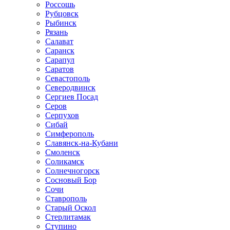
Россошь
Рубцовск
Рыбинск
Рязань
Салават
Саранск
Сарапул
Саратов
Севастополь
Северодвинск
Сергиев Посад
Серов
Серпухов
Сибай
Симферополь
Славянск-на-Кубани
Смоленск
Соликамск
Солнечногорск
Сосновый Бор
Сочи
Ставрополь
Старый Оскол
Стерлитамак
Ступино