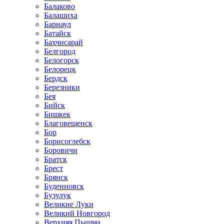
Балаково
Балашиха
Барнаул
Батайск
Бахчисарай
Белгород
Белогорск
Белорецк
Бердск
Березники
Бея
Бийск
Бишкек
Благовещенск
Бор
Борисоглебск
Боровичи
Братск
Брест
Брянск
Буденновск
Бузулук
Великие Луки
Великий Новгород
Верхняя Пышма