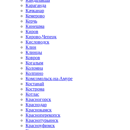
Кандалакша
Караганда
Качканар
Кемерово
Керчь
Кинешма
Киров
Кирово-Чепецк
Кисловодск
Клин
Клинцы
Ковров
Когалым
Коломна
Колпино
Комсомольск-на-Амуре
Костанай
Кострома
Котлас
Красногорск
Краснодар
Краснокамск
Красноперекопск
Краснотурьинск
Красноуфимск