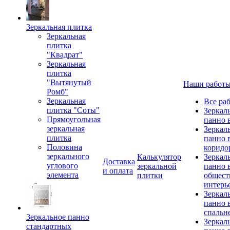
Зеркальная плитка
Зеркальная
плитка
"Квадрат"
Зеркальная
плитка
"Вытянутый
Наши работ
Ромб"
Зеркальная
Все ра
плитка "Соты"
Зеркал
Прямоугольная
панно 
зеркальная
Зеркал
плитка
панно 
Половина
коридо
зеркального
Калькулятор
Зеркал
Доставка
углового
зеркальной
панно 
и оплата
элемента
плитки
общест
интерь
Зеркал
панно 
спальн
Зеркальное панно
Зеркал
стандартных