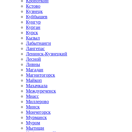
Кропоткин
Кстово
Кузнецк
Куйбышев
Кунгур
Курган
Курск
Кызыл
Лабытнанги
Лангепас
Ленинск-Кузнецкий
Лесной
Ливны
Магадан
Магнитогорск
Майкоп
Махачкала
Междуреченск
Миасс
Миллерово
Минск
Мончегорск
Мурманск
Муром
Мытищи