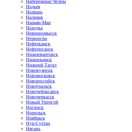
Набережные Челны
Надым
Назрань
Нальчик
Нарьян-Мар
Находка
Невинномысск
Нерюнгри
Нефтекамск
Нефтеюганск
Нижневартовск
Нижнекамск
Нижний Тагил
Новокузнецк
Новомосковск
Новороссийск
Новоуральск
Новочебоксарск
Новочеркасск
Новый Уренгой
Ногинск
Норильск
Ноябрьск
Нур-Султан
Нягань