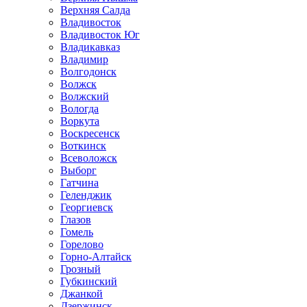
Верхняя Салда
Владивосток
Владивосток Юг
Владикавказ
Владимир
Волгодонск
Волжск
Волжский
Вологда
Воркута
Воскресенск
Воткинск
Всеволожск
Выборг
Гатчина
Геленджик
Георгиевск
Глазов
Гомель
Горелово
Горно-Алтайск
Грозный
Губкинский
Джанкой
Дзержинск