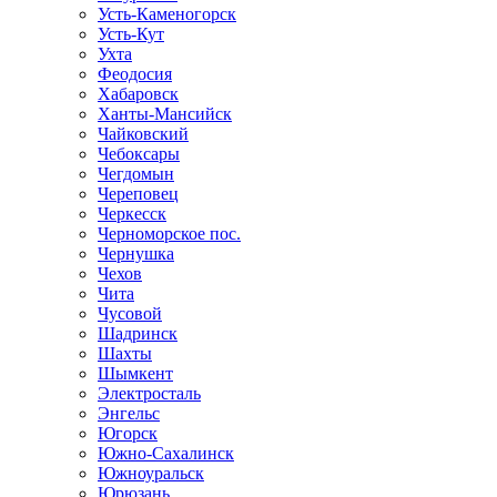
Усть-Каменогорск
Усть-Кут
Ухта
Феодосия
Хабаровск
Ханты-Мансийск
Чайковский
Чебоксары
Чегдомын
Череповец
Черкесск
Черноморское пос.
Чернушка
Чехов
Чита
Чусовой
Шадринск
Шахты
Шымкент
Электросталь
Энгельс
Югорск
Южно-Сахалинск
Южноуральск
Юрюзань